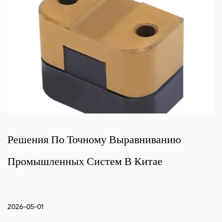
му Выравниванию
Эффективные Реше
стем В Китае
Для Наклонных Си
2026-04-24