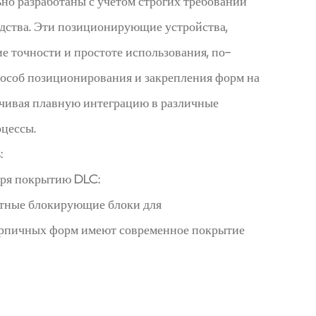
но разработаны с учетом строгих требований
дства. Эти позиционирующие устройства,
е точности и простоте использования, по-
особ позиционирования и закрепления форм на
ечивая плавную интеграцию в различные
цессы.
:
аря покрытию DLC:
тные блокирующие блоки для
рпичных форм имеют современное покрытие
углерод), обеспечивающее очень низкий
Эта передовая технология нанесения покрытия
олговечность фиксирующих элементов, но также