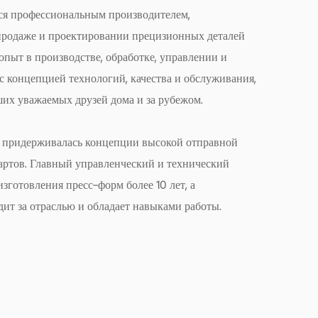
ся профессиональным производителем,
ича Precision Square с блокировкой в ​​
продаже и проектировании прецизионных деталей
ы. Удобный дизайн и совместимость с
пыт в производстве, обработке, управлении и
кой делают их практичным и удобным
с концепцией технологий, качества и обслуживания,
производственной линии.
их уважаемых друзей дома и за рубежом.
, что прецизионные квадратные блоки
 придерживалась концепции высокой отправной
сс-форм для кирпича являются свидетельством
дартов. Главный управленческий и технический
ия и функционального дизайна. Уделяя особое
зготовления пресс-форм более 10 лет, а
ти, точности и долговечности, эти устройства
ит за отраслью и обладает навыками работы.
дарты позиционирования пресс-форм в
странстве. Поскольку отрасли по-прежнему
о уровня качества и производительности, эти
едставляют собой надежное решение,