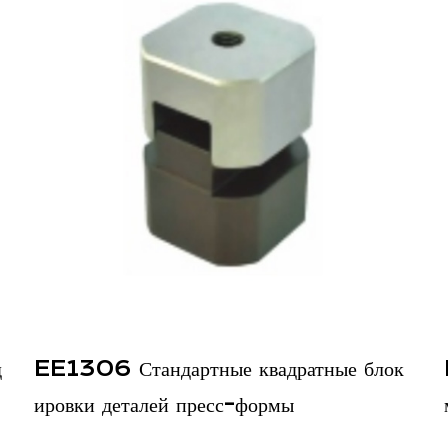
узлы способствуют п
операций зажима не т
на производственной 
Точность в производст
Отличительной черто
форм для кирпича с б
способность обеспечи
формы. Такая точность
соответствует требуе
стандарты, ожидаемые
ратные блок
EE1304 Прецизионная квадра
Прочность и долговеч
ы
ма для блокирования кирпича
Покрытие DLC на этих