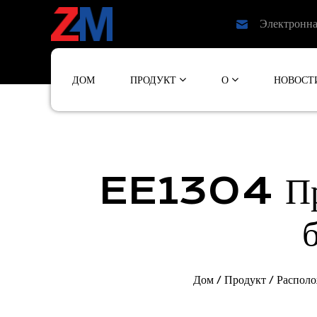
Электронна
ДОМ
ПРОДУКТ
О
НОВОСТ
EE1304 Прец
Дом
/
Продукт
/
Располо