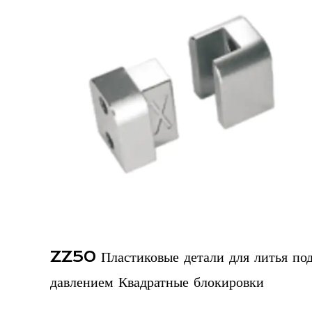
али для литья под
EE1306 Стандартные квад
блокировки
ировки деталей пресс-форм