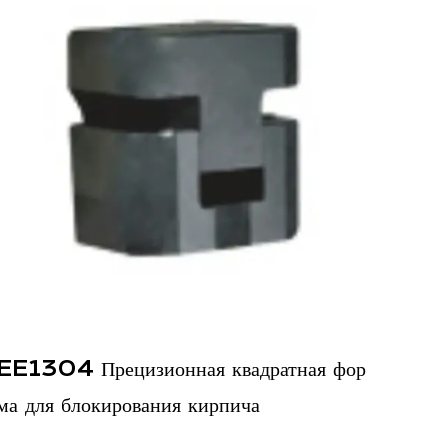
овышению общей эффективности. Сокращение
олько экономит время, но и снижает риск ошибок
линии.
ве:
й прецизионных блоков для позиционирования
локировкой квадратной формы является их
вать беспрецедентную точность центрирования
 гарантирует, что конечный продукт
мым спецификациям, поддерживая высокие
 в современном производстве.
тная фор
Наборы прямых направляющих блок
ность:
M
 фиксирующих узлах не только снижает трение,