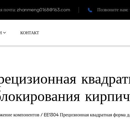
я почта:
zhanmeng0168@163.com
Позвоните нам:
КОНТАКТ
И
изионная квадратн
блокирования кирпич
жение компонентов
/
EE1304 Прецизионная квадратная форма д