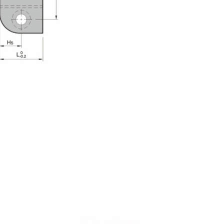
Полная интеграция эти
одной операции зажим
время и усилия.
Приложения:
Применение прецизио
для кирпича с квадра
широкий спектр отрас
строительного сектор
находят свое место в
производства кирпича
Преимущества:
Повышенная эффектив
Уменьшая трение и оп