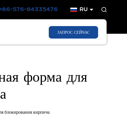
+86-576-84335476
RU
ЗАПРОС СЕЙЧАС
ая форма для
а
ля блокирования кирпича