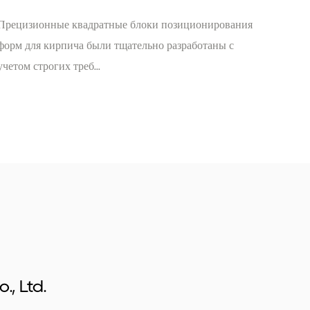
ность и долговечность. Это обеспечивает
онирования
Наборы направляющих блоков с прямым
бы устройств и представляет собой
отаны с
расположением представляют собой тщательно
вное решение для производителей, которым
разработанные компоненты, предназ...
долговечное оборудование.
именении:
зиционирующих устройств делает их
чных применений в производственном секторе.
спользуются ли эти блоки для создания
чей для строительства или других
 в различных отраслях промышленности, они
ерсальность.
, Ltd.
тоинству оценят плавную интеграцию блоков