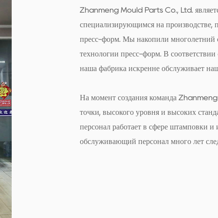
Zhanmeng Mould Parts Co., Ltd. являет
локации форм для кирп
специализирующимся на производстве, 
существующие процесс
пресс-форм. Мы накопили многолетний о
вертикальной обработ
технологии пресс-форм. В соответствии 
дополнением к любой 
наша фабрика искренне обслуживает наш
В заключение отметим
На момент создания команда Zhanmeng
позиционирования пре
точки, высокого уровня и высоких стан
точного проектирован
персонал работает в сфере штамповки и и
внимание эффективнос
обслуживающий персонал много лет след
переопределяют стан
производственном про
требуют более высоког
локационные блоки пр