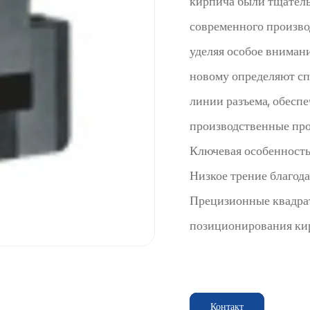
кирпича были тщатель
современного произво
уделяя особое внимани
новому определяют сп
линии разъема, обесп
производственные про
Ключевая особенность
Низкое трение благод
Прецизионные квадра
позиционирования ки
DLC (алмазоподобный 
коэффициент трения. 
не только повышает д
Контакт