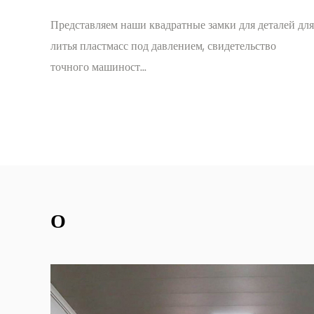
 замки для деталей для
Добро пожаловать в мир точности и
, свидетельство
нашими квадратными блокировками
деталей пресс-фор...
О