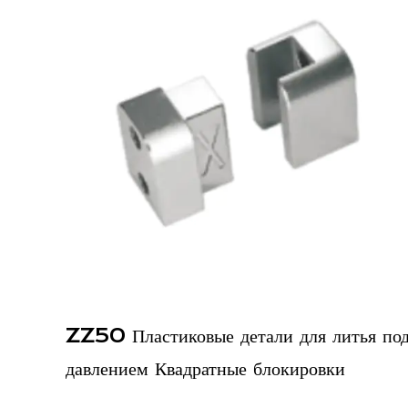
я литья под
EE1306 Стандартные квадратны
овки
ировки деталей пресс-формы