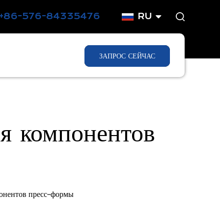
+86-576-84335476
RU
ЗАПРОС СЕЙЧАС
 компонентов
онентов пресс-формы