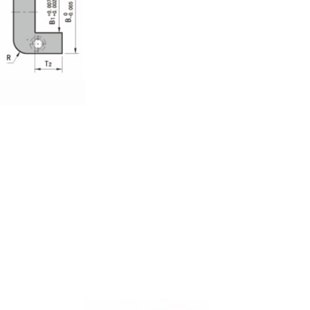
заданное положение, 
бездефектных формов
Увеличенный срок сл
Поскольку несоосност
пресс-форм, профилак
направляющих значит
компонентов пресс-фо
длительным использов
инструментов и связан
Сокращение времени п
Благодаря сведению к
и увеличению срока с