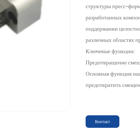
структуры пресс-форм
разработанных компон
поддержании целостн
различных областях п
Ключевые функции:
Предотвращение смещ
Основная функция на
предотвратить смещен
Несоосность может вы
приведет к увеличени
Включив эти наборы в
Контакт
могут значительно сни