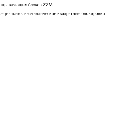
ости производства.
аправляющих блоков ZZM
ецизионные металлические квадратные блокировки
ия смещения, наши наборы направляющих
ером для небольших вставок внутри формы.
детали могут быть повреждены в процессе
ры создают буферную зону, снижая риск
ых вставок и обеспечивая долговечность всей
в направляющих для компонентов пресс-формы:
:
 наборов направляющих блоков способствует
роцесса формования. Тщательная разработка и
понентов гарантируют, что форма сохраняет