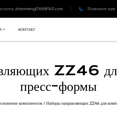
я почта:
zhanmeng0168@163.com
Позвоните нам:
КОНТАКТ
И
авляющих ZZ46 для
пресс-формы
положение компонентов
/
Наборы направляющих ZZ46 для комп