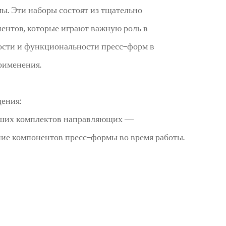
ы. Эти наборы состоят из тщательно
ентов, которые играют важную роль в
ости и функциональности пресс-форм в
рименения.
ения:
ших комплектов направляющих —
ие компонентов пресс-формы во время работы.
звать дефекты в формованных изделиях, что
ю количества брака и ухудшению качества.
 конструкцию пресс-формы, производители
зить риск несоосности, что приведет к