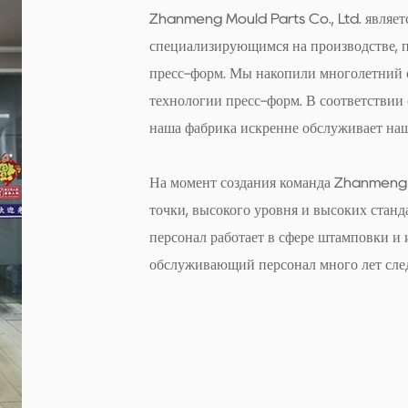
материалов форм, вкл
Zhanmeng Mould Parts Co., Ltd. являет
Такая адаптивность га
специализирующимся на производстве, 
пресс-форм. Мы накопили многолетний о
интегрировать эти на
технологии пресс-форм. В соответствии 
материалов, без ущерб
наша фабрика искренне обслуживает наш
В заключение отметим
компонентов пресс-фо
На момент создания команда Zhanmeng
для производителей, 
точки, высокого уровня и высоких стан
персонал работает в сфере штамповки и и
эффективность своих 
обслуживающий персонал много лет след
на фундаментальных 
деликатных вставок, 
подход к обслуживани
производственной сре
решения сохраняется,