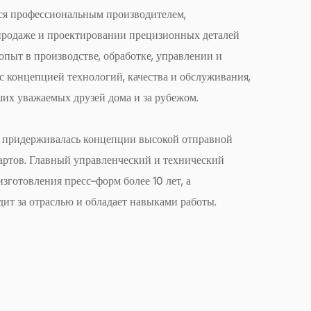
ючая металлы и высокоэффективные полимеры.
ся профессиональным производителем,
рантирует, что производители смогут
продаже и проектировании прецизионных деталей
пыт в производстве, обработке, управлении и
боры в формы, используемые для различных
с концепцией технологий, качества и обслуживания,
а для их эффективности.
их уважаемых друзей дома и за рубежом.
, что наши комплекты направляющих для
рм представляют собой прагматичное решение
 придерживалась концепции высокой отправной
стремящихся повысить надежность и
дартов. Главный управленческий и технический
зготовления пресс-форм более 10 лет, а
процессов формования. Сосредоточив внимание
ит за отраслью и обладает навыками работы.
аспектах предотвращения смещения и защиты
эти наборы предлагают разумный и экономичный
ю и оптимизации пресс-форм. По мере развития
ды спрос на надежные и универсальные
 и наши комплекты направляющих готовы