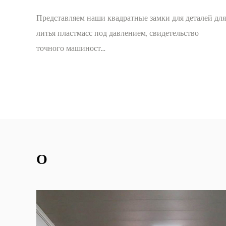
для деталей для
Добро пожаловать в мир точности и надежн
тельство
нашими квадратными блокировками для ст
деталей пресс-фор...
О